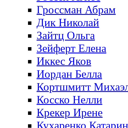
Гроссман Абрам
Дик Николай
Зайтц Ольга
Зейферт Елена
Иккес Яков
Иордан Белла
Кортшмитт Михаэ
Косско Нелли
Крекер Ирене
Кухаренко Катарин