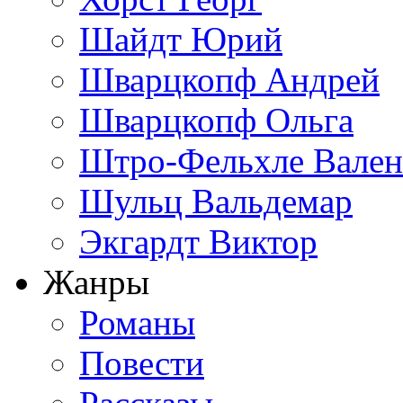
Шайдт Юрий
Шварцкопф Андрей
Шварцкопф Ольга
Штро-Фельхле Вален
Шульц Вальдемар
Экгардт Виктор
Жанры
Романы
Повести