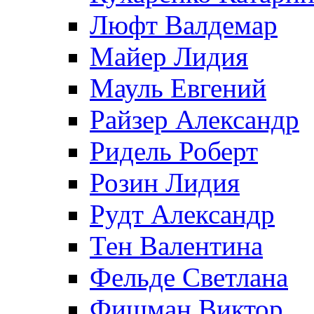
Люфт Валдемaр
Майер Лидия
Мауль Евгений
Райзер Александр
Ридель Роберт
Розин Лидия
Рудт Александр
Тен Валентина
Фельде Светлана
Фишман Виктор