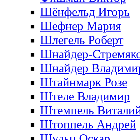
Шёнфельд Игорь
Шефнер Мария
Шлегель Роберт
Шнайдер-Стремяко
Шнайдер Владими
Штайнмарк Розe
Штеле Владимир
Штемпель Витали
Штоппель Андрей
Шульц Оскар