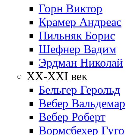
Горн Виктор
Крамер Андреас
Пильняк Борис
Шефнер Вадим
Эрдман Николай
ХХ-XXI век
Бельгер Герольд
Вебер Вальдемар
Вебер Роберт
Вормсбехер Гуго