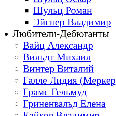
Шульц Роман
Эйснер Владимир
Любители-Дебютанты
Вайц Александр
Вильдт Михаил
Винтер Виталий
Галле Лидия (Меркер
Грамс Гельмуд
Гриненвальд Елена
Кайков Владимир