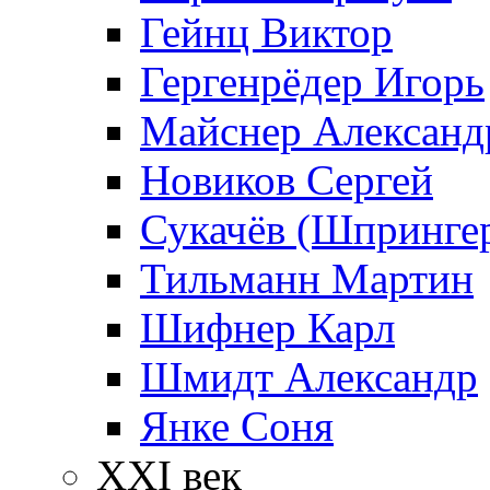
Гейнц Виктор
Гергенрёдер Игорь
Майснер Александ
Новиков Сергей
Сукачёв (Шпрингер
Тильманн Мартин
Шифнер Карл
Шмидт Александр
Янке Соня
XXI век