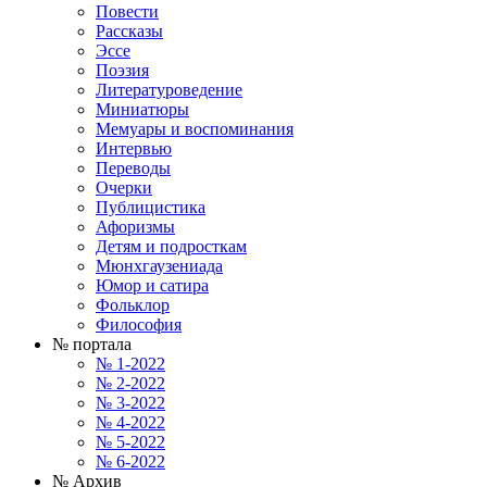
Повести
Рассказы
Эссе
Поэзия
Литературоведение
Миниатюры
Мемуары и воспоминания
Интервью
Переводы
Очерки
Публицистика
Афоризмы
Детям и подросткам
Мюнхгаузениада
Юмор и сатира
Фольклор
Философия
№ портала
№ 1-2022
№ 2-2022
№ 3-2022
№ 4-2022
№ 5-2022
№ 6-2022
№ Архив