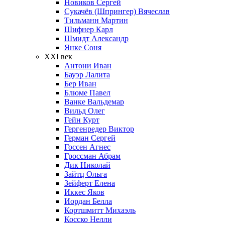
Новиков Сергей
Сукачёв (Шпрингер) Вячеслав
Тильманн Мартин
Шифнер Карл
Шмидт Александр
Янке Соня
XXI век
Антони Иван
Бауэр Лалита
Бер Иван
Блюме Павел
Ванке Вальдемар
Вильд Олег
Гейн Курт
Гергенредер Виктор
Герман Сергей
Госсен Агнес
Гроссман Абрам
Дик Николай
Зайтц Ольга
Зейферт Елена
Иккес Яков
Иордан Белла
Кортшмитт Михаэль
Косско Нелли