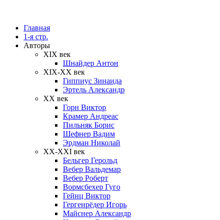
Главная
1-я стр.
Авторы
XIX век
Шнайдер Антон
XIX-XX век
Гиппиус Зинаида
Эртель Александр
XX век
Горн Виктор
Крамер Андреас
Пильняк Борис
Шефнер Вадим
Эрдман Николай
ХХ-XXI век
Бельгер Герольд
Вебер Вальдемар
Вебер Роберт
Вормсбехер Гуго
Гейнц Виктор
Гергенрёдер Игорь
Майснер Александр