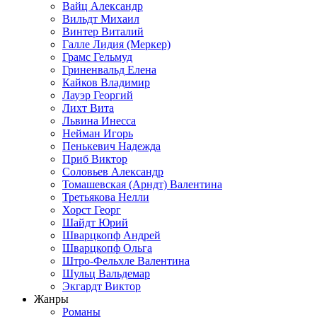
Вайц Александр
Вильдт Михаил
Винтер Виталий
Галле Лидия (Меркер)
Грамс Гельмуд
Гриненвальд Елена
Кайков Владимир
Лауэр Георгий
Лихт Вита
Львина Инесса
Нейман Игорь
Пенькевич Надежда
Приб Виктор
Соловьев Александр
Томашевская (Арндт) Валентина
Третьякова Нелли
Хорст Георг
Шайдт Юрий
Шварцкопф Андрей
Шварцкопф Ольга
Штро-Фельхле Валентина
Шульц Вальдемар
Экгардт Виктор
Жанры
Романы