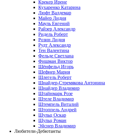
Крекер Ирене
Кухаренко Катарина
Люфт Валдемaр
Майер Лидия
Мауль Евгений
Райзер Александр
Ридель Роберт
Розин Лидия
Рудт Александр
Тен Валентина
Фельде Светлана
Фишман Виктор
Шёнфельд Игорь
Шефнер Мария
Шлегель Роберт
Шнайдер-Стремякова Антонина
Шнайдер Владимир
Штайнмарк Розe
Штеле Владимир
Штемпель Виталий
Штоппель Андрей
Шульц Оскар
Шульц Роман
Эйснер Владимир
Любители-Дебютанты