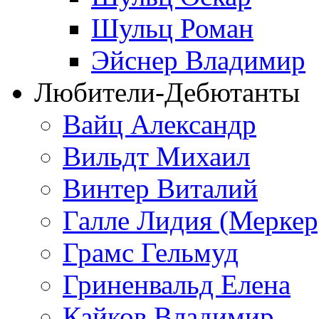
Шульц Роман
Эйснер Владимир
Любители-Дебютанты
Вайц Александр
Вильдт Михаил
Винтер Виталий
Галле Лидия (Меркер
Грамс Гельмуд
Гриненвальд Елена
Кайков Владимир