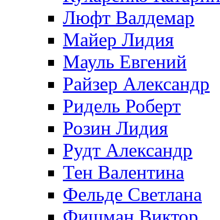
Люфт Валдемaр
Майер Лидия
Мауль Евгений
Райзер Александр
Ридель Роберт
Розин Лидия
Рудт Александр
Тен Валентина
Фельде Светлана
Фишман Виктор