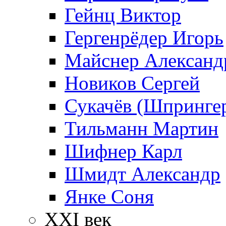
Гейнц Виктор
Гергенрёдер Игорь
Майснер Александ
Новиков Сергей
Сукачёв (Шпрингер
Тильманн Мартин
Шифнер Карл
Шмидт Александр
Янке Соня
XXI век