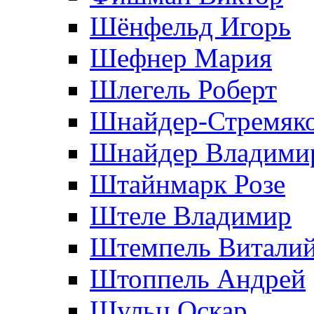
Шёнфельд Игорь
Шефнер Мария
Шлегель Роберт
Шнайдер-Стремяко
Шнайдер Владими
Штайнмарк Розe
Штеле Владимир
Штемпель Витали
Штоппель Андрей
Шульц Оскар