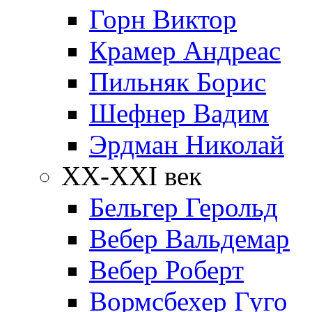
Горн Виктор
Крамер Андреас
Пильняк Борис
Шефнер Вадим
Эрдман Николай
ХХ-XXI век
Бельгер Герольд
Вебер Вальдемар
Вебер Роберт
Вормсбехер Гуго