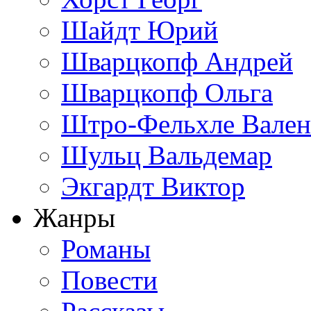
Шайдт Юрий
Шварцкопф Андрей
Шварцкопф Ольга
Штро-Фельхле Вален
Шульц Вальдемар
Экгардт Виктор
Жанры
Романы
Повести