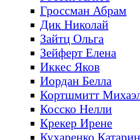
Гроссман Абрам
Дик Николай
Зайтц Ольга
Зейферт Елена
Иккес Яков
Иордан Белла
Кортшмитт Михаэ
Косско Нелли
Крекер Ирене
Кухаренко Катарин