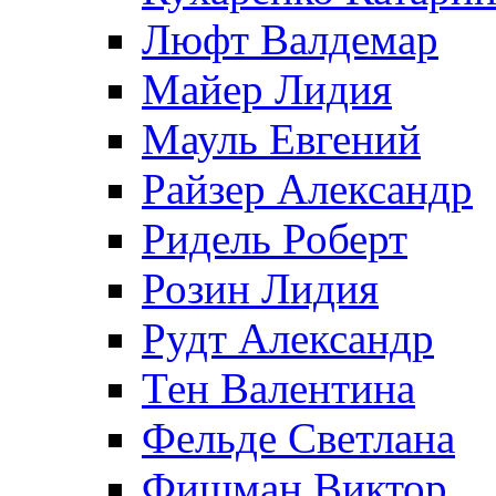
Люфт Валдемaр
Майер Лидия
Мауль Евгений
Райзер Александр
Ридель Роберт
Розин Лидия
Рудт Александр
Тен Валентина
Фельде Светлана
Фишман Виктор