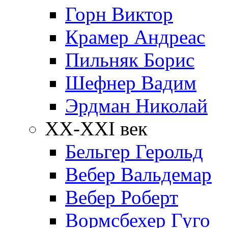
Горн Виктор
Крамер Андреас
Пильняк Борис
Шефнер Вадим
Эрдман Николай
ХХ-XXI век
Бельгер Герольд
Вебер Вальдемар
Вебер Роберт
Вормсбехер Гуго