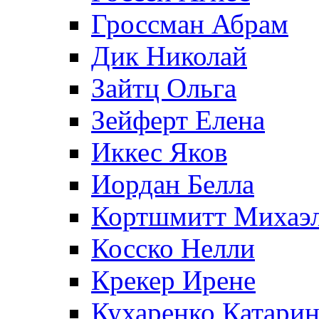
Гроссман Абрам
Дик Николай
Зайтц Ольга
Зейферт Елена
Иккес Яков
Иордан Белла
Кортшмитт Михаэ
Косско Нелли
Крекер Ирене
Кухаренко Катарин