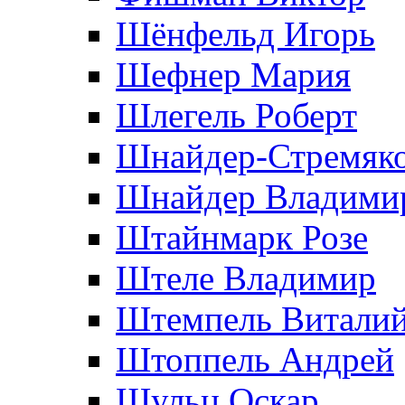
Шёнфельд Игорь
Шефнер Мария
Шлегель Роберт
Шнайдер-Стремяко
Шнайдер Владими
Штайнмарк Розe
Штеле Владимир
Штемпель Витали
Штоппель Андрей
Шульц Оскар