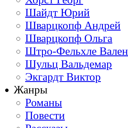
Шайдт Юрий
Шварцкопф Андрей
Шварцкопф Ольга
Штро-Фельхле Вален
Шульц Вальдемар
Экгардт Виктор
Жанры
Романы
Повести