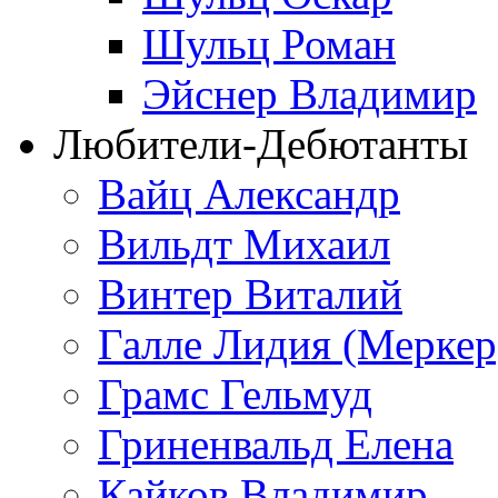
Шульц Роман
Эйснер Владимир
Любители-Дебютанты
Вайц Александр
Вильдт Михаил
Винтер Виталий
Галле Лидия (Меркер
Грамс Гельмуд
Гриненвальд Елена
Кайков Владимир