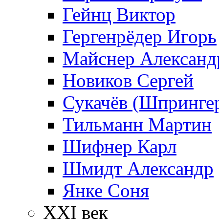
Гейнц Виктор
Гергенрёдер Игорь
Майснер Александ
Новиков Сергей
Сукачёв (Шпрингер
Тильманн Мартин
Шифнер Карл
Шмидт Александр
Янке Соня
XXI век