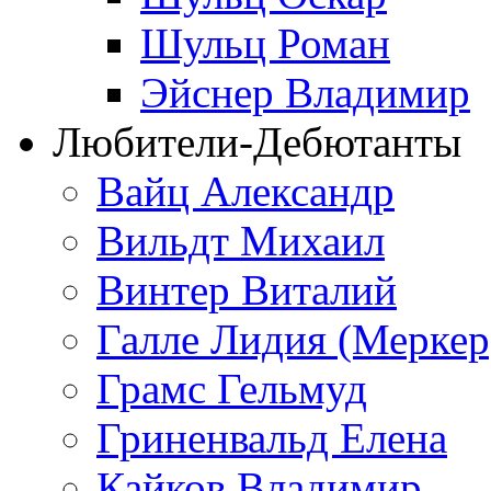
Шульц Роман
Эйснер Владимир
Любители-Дебютанты
Вайц Александр
Вильдт Михаил
Винтер Виталий
Галле Лидия (Меркер
Грамс Гельмуд
Гриненвальд Елена
Кайков Владимир