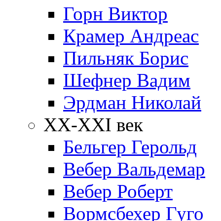
Горн Виктор
Крамер Андреас
Пильняк Борис
Шефнер Вадим
Эрдман Николай
ХХ-XXI век
Бельгер Герольд
Вебер Вальдемар
Вебер Роберт
Вормсбехер Гуго