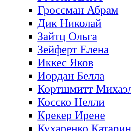
Гроссман Абрам
Дик Николай
Зайтц Ольга
Зейферт Елена
Иккес Яков
Иордан Белла
Кортшмитт Михаэ
Косско Нелли
Крекер Ирене
Кухаренко Катарин