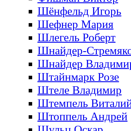
Шёнфельд Игорь
Шефнер Мария
Шлегель Роберт
Шнайдер-Стремяко
Шнайдер Владими
Штайнмарк Розe
Штеле Владимир
Штемпель Витали
Штоппель Андрей
Шульц Оскар