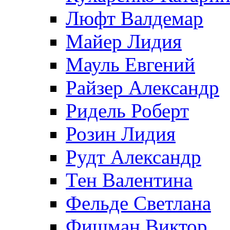
Люфт Валдемaр
Майер Лидия
Мауль Евгений
Райзер Александр
Ридель Роберт
Розин Лидия
Рудт Александр
Тен Валентина
Фельде Светлана
Фишман Виктор