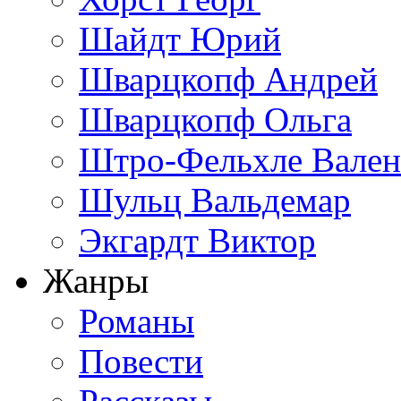
Шайдт Юрий
Шварцкопф Андрей
Шварцкопф Ольга
Штро-Фельхле Вален
Шульц Вальдемар
Экгардт Виктор
Жанры
Романы
Повести