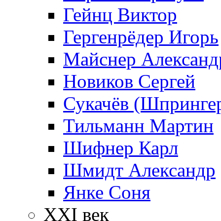
Гейнц Виктор
Гергенрёдер Игорь
Майснер Александ
Новиков Сергей
Сукачёв (Шпрингер
Тильманн Мартин
Шифнер Карл
Шмидт Александр
Янке Соня
XXI век