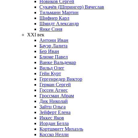
Новиков Сергей
Сукачёв (Шпрингер) Вячеслав
Тильманн Мартин
Шифнер Карл
Шмидт Александр
Янке Соня
XXI век
Антони Иван
Бауэр Лалита
Бер Иван
Блюме Павел
Ванке Вальдемар
Вильд Олег
Гейн Курт
Гергенредер Виктор
Герман Сергей
Госсен Агнес
Гроссман Абрам
Дик Николай
Зайтц Ольга
Зейферт Елена
Иккес Яков
Иордан Белла
Кортшмитт Михаэль
Косско Нелли