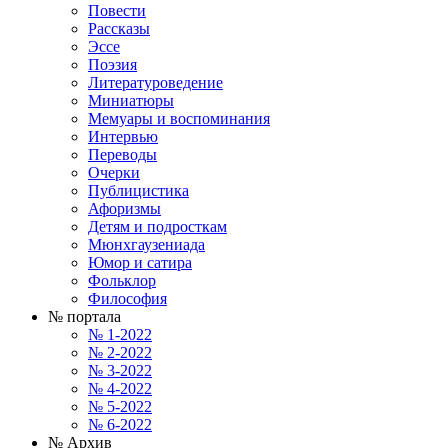
Повести
Рассказы
Эссе
Поэзия
Литературоведение
Миниатюры
Мемуары и воспоминания
Интервью
Переводы
Очерки
Публицистика
Афоризмы
Детям и подросткам
Мюнхгаузениада
Юмор и сатира
Фольклор
Философия
№ портала
№ 1-2022
№ 2-2022
№ 3-2022
№ 4-2022
№ 5-2022
№ 6-2022
№ Архив