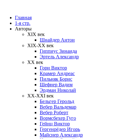
Главная
1-я стр.
Авторы
XIX век
Шнайдер Антон
XIX-XX век
Гиппиус Зинаида
Эртель Александр
XX век
Горн Виктор
Крамер Андреас
Пильняк Борис
Шефнер Вадим
Эрдман Николай
ХХ-XXI век
Бельгер Герольд
Вебер Вальдемар
Вебер Роберт
Вормсбехер Гуго
Гейнц Виктор
Гергенрёдер Игорь
Майснер Александр