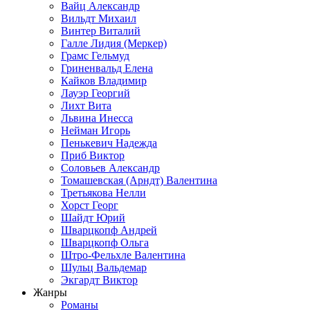
Вайц Александр
Вильдт Михаил
Винтер Виталий
Галле Лидия (Меркер)
Грамс Гельмуд
Гриненвальд Елена
Кайков Владимир
Лауэр Георгий
Лихт Вита
Львина Инесса
Нейман Игорь
Пенькевич Надежда
Приб Виктор
Соловьев Александр
Томашевская (Арндт) Валентина
Третьякова Нелли
Хорст Георг
Шайдт Юрий
Шварцкопф Андрей
Шварцкопф Ольга
Штро-Фельхле Валентина
Шульц Вальдемар
Экгардт Виктор
Жанры
Романы