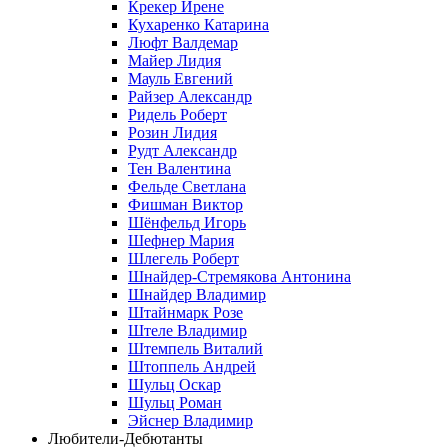
Крекер Ирене
Кухаренко Катарина
Люфт Валдемaр
Майер Лидия
Мауль Евгений
Райзер Александр
Ридель Роберт
Розин Лидия
Рудт Александр
Тен Валентина
Фельде Светлана
Фишман Виктор
Шёнфельд Игорь
Шефнер Мария
Шлегель Роберт
Шнайдер-Стремякова Антонина
Шнайдер Владимир
Штайнмарк Розe
Штеле Владимир
Штемпель Виталий
Штоппель Андрей
Шульц Оскар
Шульц Роман
Эйснер Владимир
Любители-Дебютанты