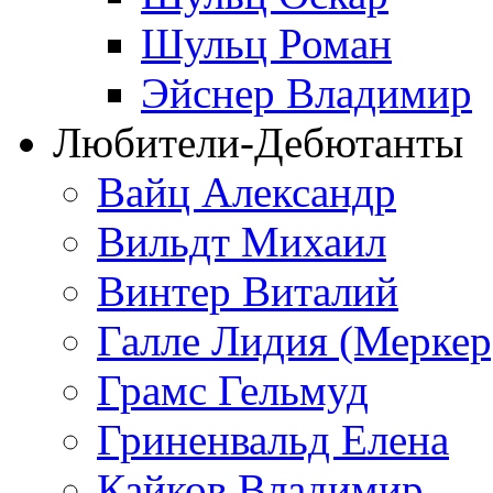
Шульц Роман
Эйснер Владимир
Любители-Дебютанты
Вайц Александр
Вильдт Михаил
Винтер Виталий
Галле Лидия (Меркер
Грамс Гельмуд
Гриненвальд Елена
Кайков Владимир