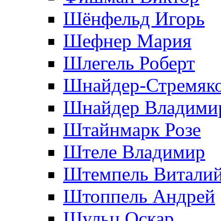
Шёнфельд Игорь
Шефнер Мария
Шлегель Роберт
Шнайдер-Стремяко
Шнайдер Владими
Штайнмарк Розe
Штеле Владимир
Штемпель Витали
Штоппель Андрей
Шульц Оскар