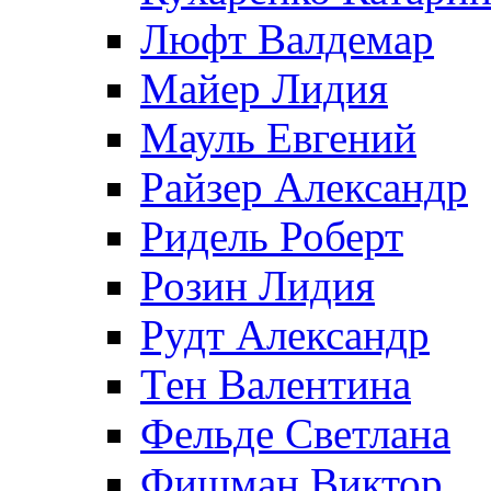
Люфт Валдемaр
Майер Лидия
Мауль Евгений
Райзер Александр
Ридель Роберт
Розин Лидия
Рудт Александр
Тен Валентина
Фельде Светлана
Фишман Виктор