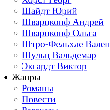
Шайдт Юрий
Шварцкопф Андрей
Шварцкопф Ольга
Штро-Фельхле Вален
Шульц Вальдемар
Экгардт Виктор
Жанры
Романы
Повести