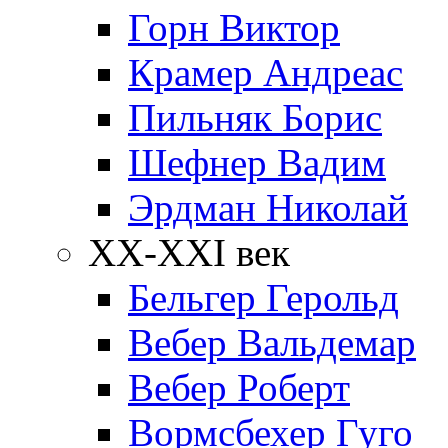
Горн Виктор
Крамер Андреас
Пильняк Борис
Шефнер Вадим
Эрдман Николай
ХХ-XXI век
Бельгер Герольд
Вебер Вальдемар
Вебер Роберт
Вормсбехер Гуго