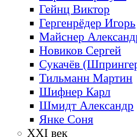
Гейнц Виктор
Гергенрёдер Игорь
Майснер Александ
Новиков Сергей
Сукачёв (Шпрингер
Тильманн Мартин
Шифнер Карл
Шмидт Александр
Янке Соня
XXI век