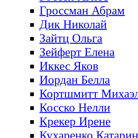
Гроссман Абрам
Дик Николай
Зайтц Ольга
Зейферт Елена
Иккес Яков
Иордан Белла
Кортшмитт Михаэ
Косско Нелли
Крекер Ирене
Кухаренко Катарин