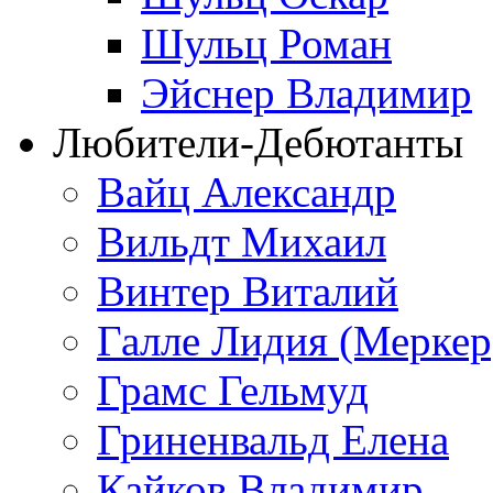
Шульц Роман
Эйснер Владимир
Любители-Дебютанты
Вайц Александр
Вильдт Михаил
Винтер Виталий
Галле Лидия (Меркер
Грамс Гельмуд
Гриненвальд Елена
Кайков Владимир