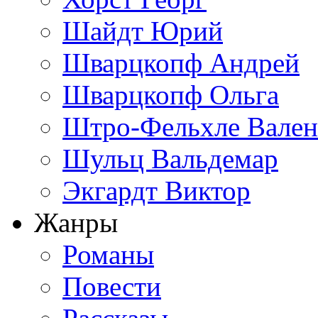
Шайдт Юрий
Шварцкопф Андрей
Шварцкопф Ольга
Штро-Фельхле Вален
Шульц Вальдемар
Экгардт Виктор
Жанры
Романы
Повести