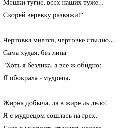
Мешки тугие, всех наших туже...
Скорей веревку развяжи!“
Чертовка мнется, чертовке стыдно...
Сама худая, без лица
"Хоть я безлика, а все ж обидно:
Я обокрала - мудреца.
Жирна добыча, да в жире ль дело!
Я с мудрецом сошлась на грех.
Едва я мудрость стащить успела,-