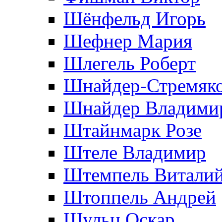
Шёнфельд Игорь
Шефнер Мария
Шлегель Роберт
Шнайдер-Стремяко
Шнайдер Владими
Штайнмарк Розe
Штеле Владимир
Штемпель Витали
Штоппель Андрей
Шульц Оскар