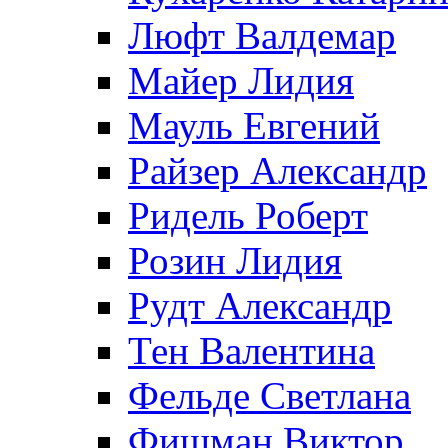
Люфт Валдемaр
Майер Лидия
Мауль Евгений
Райзер Александр
Ридель Роберт
Розин Лидия
Рудт Александр
Тен Валентина
Фельде Светлана
Фишман Виктор