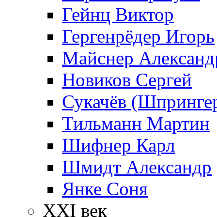
Гейнц Виктор
Гергенрёдер Игорь
Майснер Александ
Новиков Сергей
Сукачёв (Шпрингер
Тильманн Мартин
Шифнер Карл
Шмидт Александр
Янке Соня
XXI век