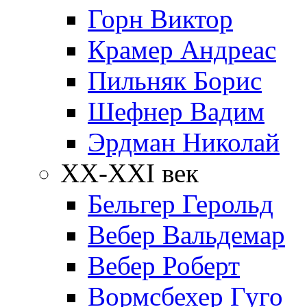
Горн Виктор
Крамер Андреас
Пильняк Борис
Шефнер Вадим
Эрдман Николай
ХХ-XXI век
Бельгер Герольд
Вебер Вальдемар
Вебер Роберт
Вормсбехер Гуго