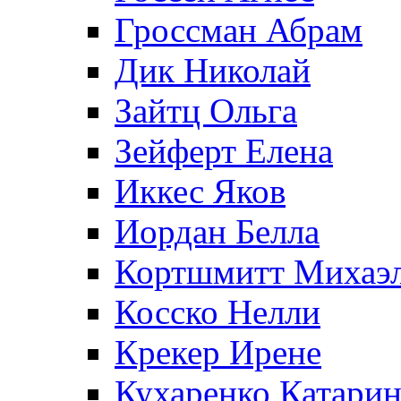
Гроссман Абрам
Дик Николай
Зайтц Ольга
Зейферт Елена
Иккес Яков
Иордан Белла
Кортшмитт Михаэ
Косско Нелли
Крекер Ирене
Кухаренко Катарин