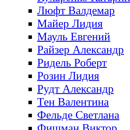
Люфт Валдемaр
Майер Лидия
Мауль Евгений
Райзер Александр
Ридель Роберт
Розин Лидия
Рудт Александр
Тен Валентина
Фельде Светлана
Фишман Виктор