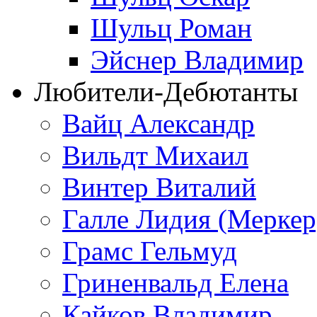
Шульц Роман
Эйснер Владимир
Любители-Дебютанты
Вайц Александр
Вильдт Михаил
Винтер Виталий
Галле Лидия (Меркер
Грамс Гельмуд
Гриненвальд Елена
Кайков Владимир