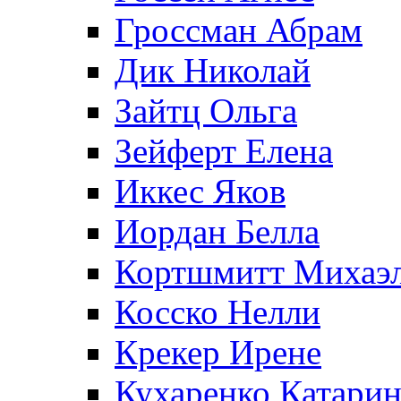
Гроссман Абрам
Дик Николай
Зайтц Ольга
Зейферт Елена
Иккес Яков
Иордан Белла
Кортшмитт Михаэ
Косско Нелли
Крекер Ирене
Кухаренко Катарин