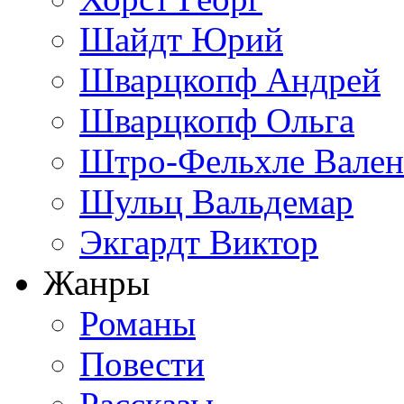
Шайдт Юрий
Шварцкопф Андрей
Шварцкопф Ольга
Штро-Фельхле Вален
Шульц Вальдемар
Экгардт Виктор
Жанры
Романы
Повести