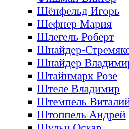
Шёнфельд Игорь
Шефнер Мария
Шлегель Роберт
Шнайдер-Стремяко
Шнайдер Владими
Штайнмарк Розe
Штеле Владимир
Штемпель Витали
Штоппель Андрей
Шульц Оскар