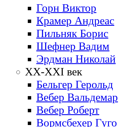
Горн Виктор
Крамер Андреас
Пильняк Борис
Шефнер Вадим
Эрдман Николай
ХХ-XXI век
Бельгер Герольд
Вебер Вальдемар
Вебер Роберт
Вормсбехер Гуго