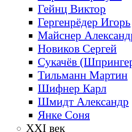
Гейнц Виктор
Гергенрёдер Игорь
Майснер Александ
Новиков Сергей
Сукачёв (Шпрингер
Тильманн Мартин
Шифнер Карл
Шмидт Александр
Янке Соня
XXI век