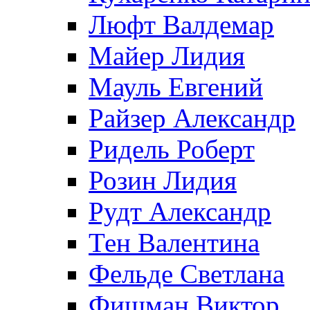
Люфт Валдемaр
Майер Лидия
Мауль Евгений
Райзер Александр
Ридель Роберт
Розин Лидия
Рудт Александр
Тен Валентина
Фельде Светлана
Фишман Виктор