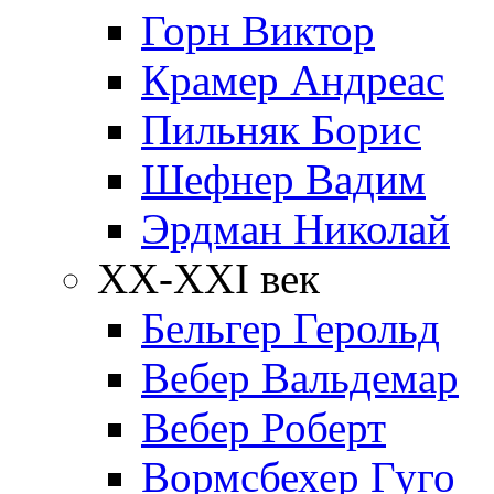
Горн Виктор
Крамер Андреас
Пильняк Борис
Шефнер Вадим
Эрдман Николай
ХХ-XXI век
Бельгер Герольд
Вебер Вальдемар
Вебер Роберт
Вормсбехер Гуго