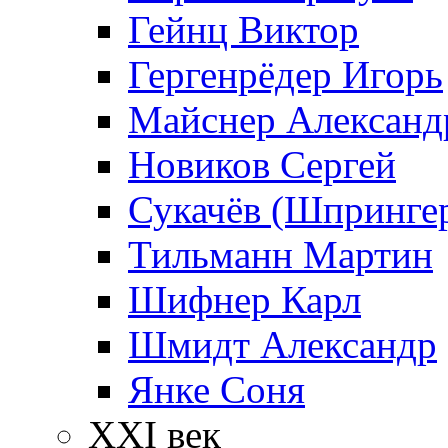
Гейнц Виктор
Гергенрёдер Игорь
Майснер Александ
Новиков Сергей
Сукачёв (Шпрингер
Тильманн Мартин
Шифнер Карл
Шмидт Александр
Янке Соня
XXI век