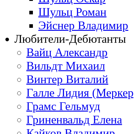
Шульц Роман
Эйснер Владимир
Любители-Дебютанты
Вайц Александр
Вильдт Михаил
Винтер Виталий
Галле Лидия (Меркер
Грамс Гельмуд
Гриненвальд Елена
Кайков Владимир