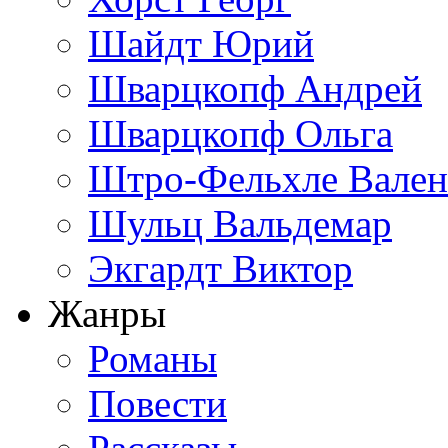
Шайдт Юрий
Шварцкопф Андрей
Шварцкопф Ольга
Штро-Фельхле Вален
Шульц Вальдемар
Экгардт Виктор
Жанры
Романы
Повести