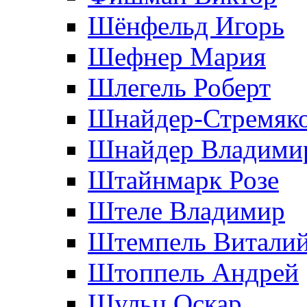
Шёнфельд Игорь
Шефнер Мария
Шлегель Роберт
Шнайдер-Стремяко
Шнайдер Владими
Штайнмарк Розe
Штеле Владимир
Штемпель Витали
Штоппель Андрей
Шульц Оскар