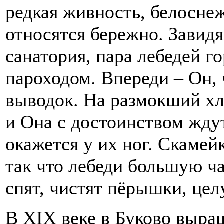
редкая живность, белоснеж
относятся бережно. Завидя
санатория, пара лебедей г
пароходом. Впереди – Он, 
выводок. На размокший хл
и Она с достоинством жду
окажется у их ног. Скамей
так что лебеди большую ча
спят, чистят пёрышки, цел
В ХIХ веке в Буково выра