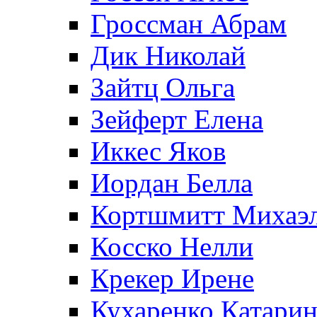
Гроссман Абрам
Дик Николай
Зайтц Ольга
Зейферт Елена
Иккес Яков
Иордан Белла
Кортшмитт Михаэ
Косско Нелли
Крекер Ирене
Кухаренко Катарин