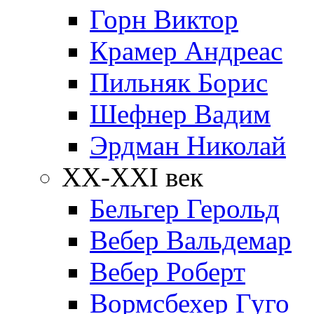
Горн Виктор
Крамер Андреас
Пильняк Борис
Шефнер Вадим
Эрдман Николай
ХХ-XXI век
Бельгер Герольд
Вебер Вальдемар
Вебер Роберт
Вормсбехер Гуго