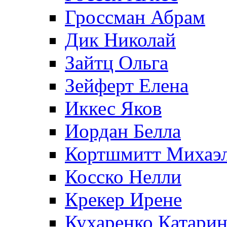
Гроссман Абрам
Дик Николай
Зайтц Ольга
Зейферт Елена
Иккес Яков
Иордан Белла
Кортшмитт Михаэ
Косско Нелли
Крекер Ирене
Кухаренко Катарин