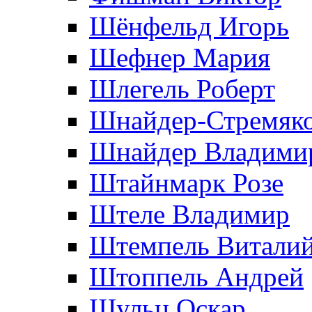
Шёнфельд Игорь
Шефнер Мария
Шлегель Роберт
Шнайдер-Стремяко
Шнайдер Владими
Штайнмарк Розe
Штеле Владимир
Штемпель Витали
Штоппель Андрей
Шульц Оскар