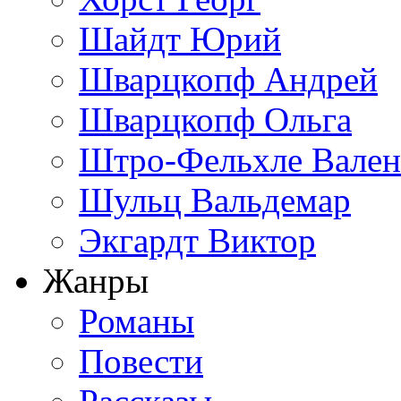
Шайдт Юрий
Шварцкопф Андрей
Шварцкопф Ольга
Штро-Фельхле Вален
Шульц Вальдемар
Экгардт Виктор
Жанры
Романы
Повести