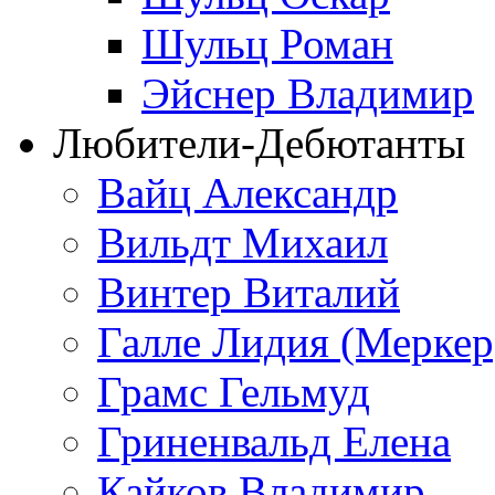
Шульц Роман
Эйснер Владимир
Любители-Дебютанты
Вайц Александр
Вильдт Михаил
Винтер Виталий
Галле Лидия (Меркер
Грамс Гельмуд
Гриненвальд Елена
Кайков Владимир