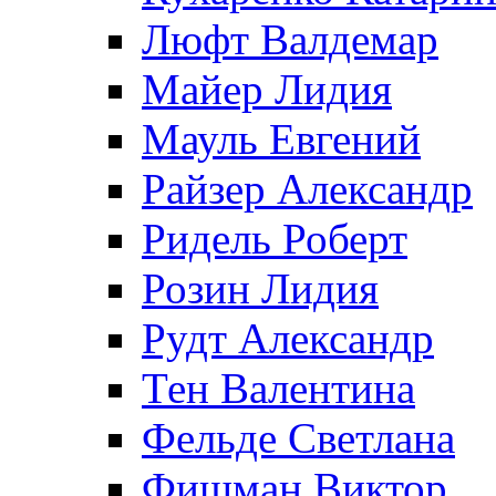
Люфт Валдемaр
Майер Лидия
Мауль Евгений
Райзер Александр
Ридель Роберт
Розин Лидия
Рудт Александр
Тен Валентина
Фельде Светлана
Фишман Виктор