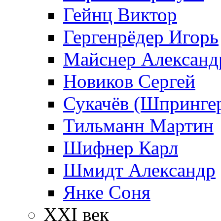
Гейнц Виктор
Гергенрёдер Игорь
Майснер Александ
Новиков Сергей
Сукачёв (Шпрингер
Тильманн Мартин
Шифнер Карл
Шмидт Александр
Янке Соня
XXI век