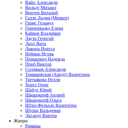
Вайц Александр
Вильдт Михаил
Винтер Виталий
Галле Лидия (Меркер)
Грамс Гельмуд
Гриненвальд Елена
Кайков Владимир
Лауэр Георгий
Лихт Вита
Львина Инесса
Нейман Игорь
Пенькевич Надежда
Приб Виктор
Соловьев Александр
Томашевская (Арндт) Валентина
Третьякова Нелли
Хорст Георг
Шайдт Юрий
Шварцкопф Андрей
Шварцкопф Ольга
Штро-Фельхле Валентина
Шульц Вальдемар
Экгардт Виктор
Жанры
Романы