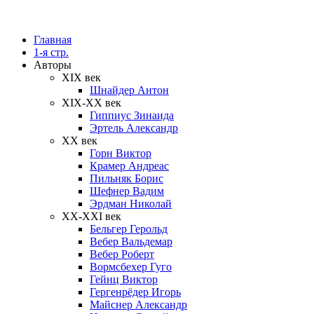
Главная
1-я стр.
Авторы
XIX век
Шнайдер Антон
XIX-XX век
Гиппиус Зинаида
Эртель Александр
XX век
Горн Виктор
Крамер Андреас
Пильняк Борис
Шефнер Вадим
Эрдман Николай
ХХ-XXI век
Бельгер Герольд
Вебер Вальдемар
Вебер Роберт
Вормсбехер Гуго
Гейнц Виктор
Гергенрёдер Игорь
Майснер Александр