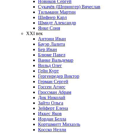
Новиков Сергей
Сукачёв (Шпрингер) Вячеслав
Тильманн Мартин
Шифнер Карл
Шмидт Александр
Янке Соня
XXI век
Антони Иван
Бауэр Лалита
Бер Иван
Блюме Павел
Ванке Вальдемар
Вильд Олег
Гейн Курт
Гергенредер Виктор
Герман Сергей
Госсен Агнес
Гроссман Абрам
Дик Николай
Зайтц Ольга
Зейферт Елена
Иккес Яков
Иордан Белла
Кортшмитт Михаэль
Косско Нелли