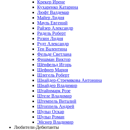
Крекер Ирене
Кухаренко Катарина
Люфт Валдемaр
Майер Лидия
Мауль Евгений
Райзер Александр
Ридель Роберт
Розин Лидия
Рудт Александр
Тен Валентина
Фельде Светлана
Фишман Виктор
Шёнфельд Игорь
Шефнер Мария
Шлегель Роберт
Шнайдер-Стремякова Антонина
Шнайдер Владимир
Штайнмарк Розe
Штеле Владимир
Штемпель Виталий
Штоппель Андрей
Шульц Оскар
Шульц Роман
Эйснер Владимир
Любители-Дебютанты