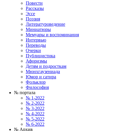
Повести
Рассказы
Эссе
Поэзия
Литературоведение
Миниатюры
Мемуары и воспоминания
Интервью
Переводы
Очерки
Публицистика
Афоризмы
Детям и подросткам
Мюнхгаузениада
Юмор и сатира
Фольклор
Философия
№ портала
№ 1-2022
№ 2-2022
№ 3-2022
№ 4-2022
№ 5-2022
№ 6-2022
№ Архив