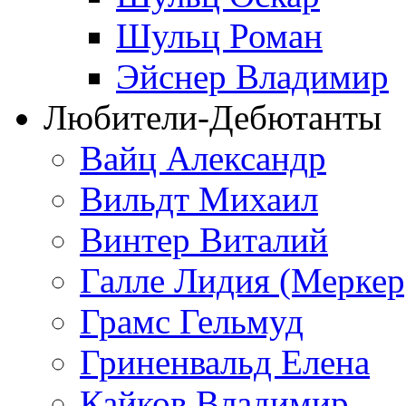
Шульц Роман
Эйснер Владимир
Любители-Дебютанты
Вайц Александр
Вильдт Михаил
Винтер Виталий
Галле Лидия (Меркер
Грамс Гельмуд
Гриненвальд Елена
Кайков Владимир