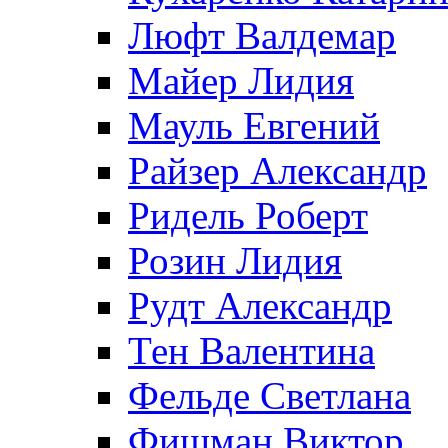
Люфт Валдемaр
Майер Лидия
Мауль Евгений
Райзер Александр
Ридель Роберт
Розин Лидия
Рудт Александр
Тен Валентина
Фельде Светлана
Фишман Виктор