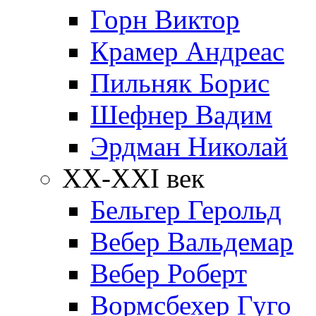
Горн Виктор
Крамер Андреас
Пильняк Борис
Шефнер Вадим
Эрдман Николай
ХХ-XXI век
Бельгер Герольд
Вебер Вальдемар
Вебер Роберт
Вормсбехер Гуго