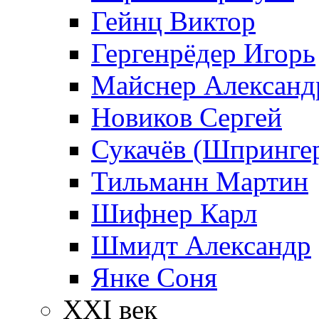
Гейнц Виктор
Гергенрёдер Игорь
Майснер Александ
Новиков Сергей
Сукачёв (Шпрингер
Тильманн Мартин
Шифнер Карл
Шмидт Александр
Янке Соня
XXI век