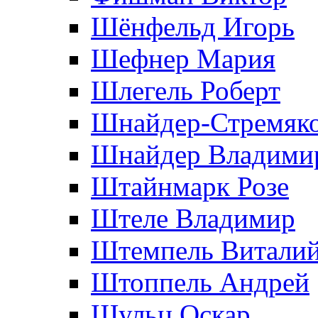
Шёнфельд Игорь
Шефнер Мария
Шлегель Роберт
Шнайдер-Стремяко
Шнайдер Владими
Штайнмарк Розe
Штеле Владимир
Штемпель Витали
Штоппель Андрей
Шульц Оскар