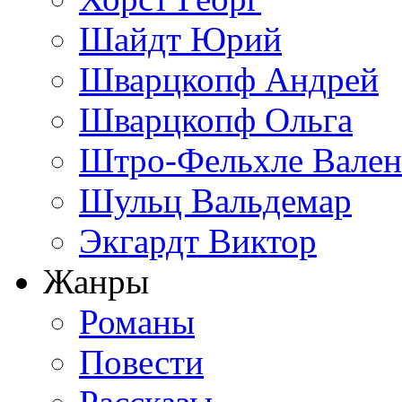
Шайдт Юрий
Шварцкопф Андрей
Шварцкопф Ольга
Штро-Фельхле Вален
Шульц Вальдемар
Экгардт Виктор
Жанры
Романы
Повести