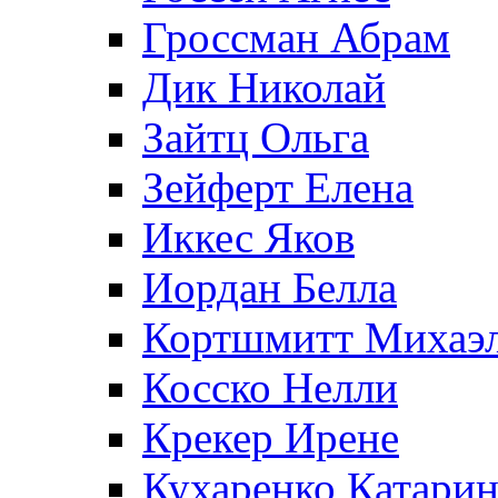
Гроссман Абрам
Дик Николай
Зайтц Ольга
Зейферт Елена
Иккес Яков
Иордан Белла
Кортшмитт Михаэ
Косско Нелли
Крекер Ирене
Кухаренко Катарин