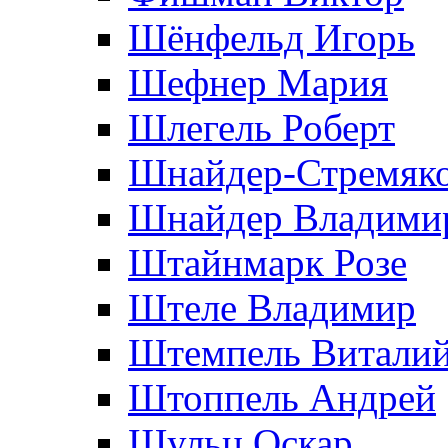
Шёнфельд Игорь
Шефнер Мария
Шлегель Роберт
Шнайдер-Стремяко
Шнайдер Владими
Штайнмарк Розe
Штеле Владимир
Штемпель Витали
Штоппель Андрей
Шульц Оскар