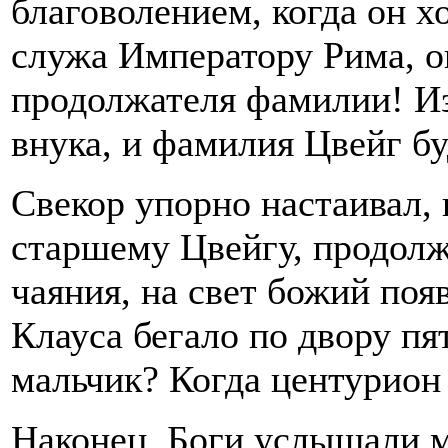
благоволением, когда он х
служа Императору Рима, он
продолжателя фамилии! Из
внука, и фамилия Цвейг б
Свекор упорно настаивал, 
старшему Цвейгу, продолж
чаяния, на свет божий поя
Клауса бегало по двору пя
мальчик? Когда центурион
Наконец, Боги услышали м