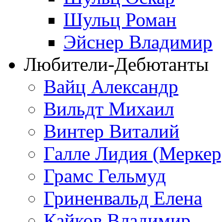
Шульц Роман
Эйснер Владимир
Любители-Дебютанты
Вайц Александр
Вильдт Михаил
Винтер Виталий
Галле Лидия (Меркер
Грамс Гельмуд
Гриненвальд Елена
Кайков Владимир