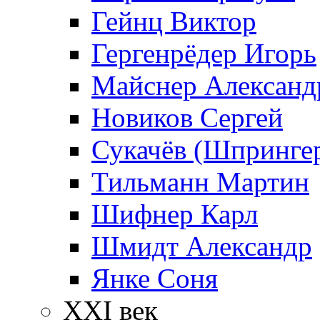
Гейнц Виктор
Гергенрёдер Игорь
Майснер Александ
Новиков Сергей
Сукачёв (Шпрингер
Тильманн Мартин
Шифнер Карл
Шмидт Александр
Янке Соня
XXI век