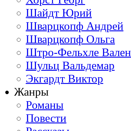
Шайдт Юрий
Шварцкопф Андрей
Шварцкопф Ольга
Штро-Фельхле Вален
Шульц Вальдемар
Экгардт Виктор
Жанры
Романы
Повести