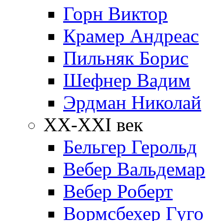
Горн Виктор
Крамер Андреас
Пильняк Борис
Шефнер Вадим
Эрдман Николай
ХХ-XXI век
Бельгер Герольд
Вебер Вальдемар
Вебер Роберт
Вормсбехер Гуго