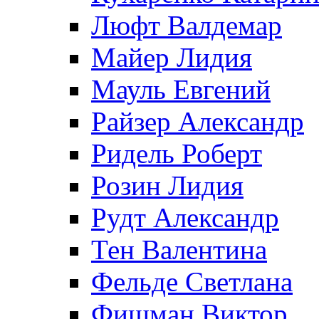
Люфт Валдемaр
Майер Лидия
Мауль Евгений
Райзер Александр
Ридель Роберт
Розин Лидия
Рудт Александр
Тен Валентина
Фельде Светлана
Фишман Виктор