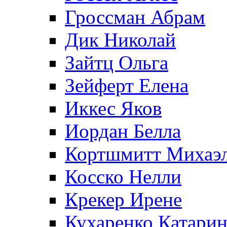
Гроссман Абрам
Дик Николай
Зайтц Ольга
Зейферт Елена
Иккес Яков
Иордан Белла
Кортшмитт Михаэ
Косско Нелли
Крекер Ирене
Кухаренко Катарин