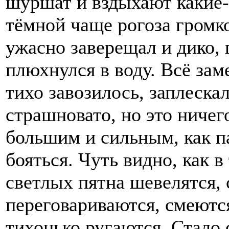
шуршат и вздыхают какие-
тёмной чаще рогоза громко
ужасно заверещал и дико,
плюхнулся в воду. Всё зам
тихо завозилось, заплеска
страшновато, но это ничег
большим и сильным, как па
бояться. Чуть видно, как 
светлых пятна шевелятся,
переговариваются, смеютс
тихонько ругаются. Стало 