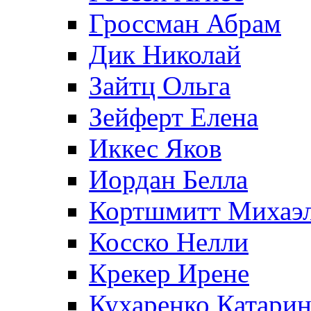
Гроссман Абрам
Дик Николай
Зайтц Ольга
Зейферт Елена
Иккес Яков
Иордан Белла
Кортшмитт Михаэ
Косско Нелли
Крекер Ирене
Кухаренко Катарин