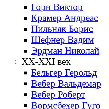
Горн Виктор
Крамер Андреас
Пильняк Борис
Шефнер Вадим
Эрдман Николай
ХХ-XXI век
Бельгер Герольд
Вебер Вальдемар
Вебер Роберт
Вормсбехер Гуго