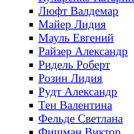
Люфт Валдемaр
Майер Лидия
Мауль Евгений
Райзер Александр
Ридель Роберт
Розин Лидия
Рудт Александр
Тен Валентина
Фельде Светлана
Фишман Виктор