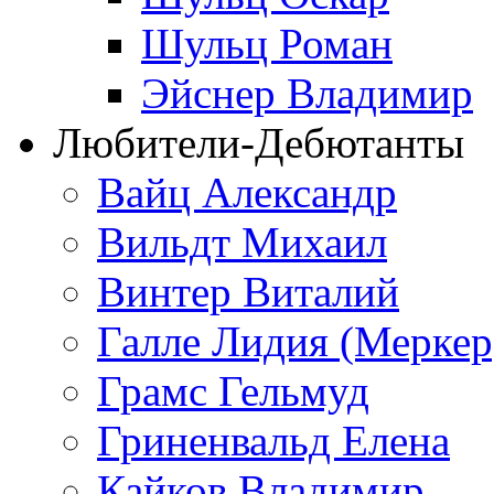
Шульц Роман
Эйснер Владимир
Любители-Дебютанты
Вайц Александр
Вильдт Михаил
Винтер Виталий
Галле Лидия (Меркер
Грамс Гельмуд
Гриненвальд Елена
Кайков Владимир