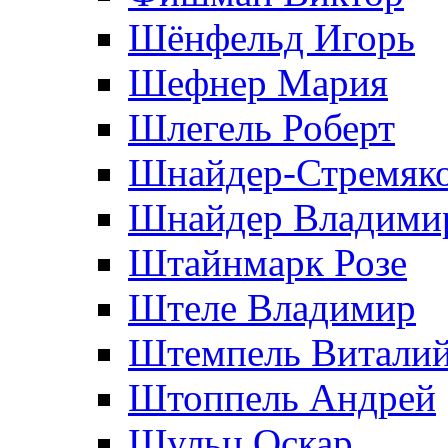
Шёнфельд Игорь
Шефнер Мария
Шлегель Роберт
Шнайдер-Стремяко
Шнайдер Владими
Штайнмарк Розe
Штеле Владимир
Штемпель Витали
Штоппель Андрей
Шульц Оскар