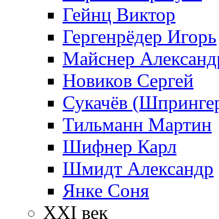
Гейнц Виктор
Гергенрёдер Игорь
Майснер Александ
Новиков Сергей
Сукачёв (Шпрингер
Тильманн Мартин
Шифнер Карл
Шмидт Александр
Янке Соня
XXI век