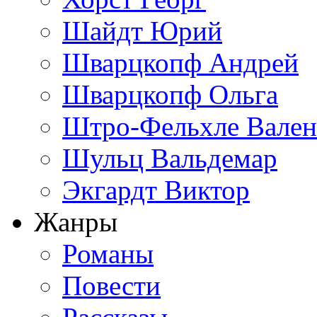
Шайдт Юрий
Шварцкопф Андрей
Шварцкопф Ольга
Штро-Фельхле Вален
Шульц Вальдемар
Экгардт Виктор
Жанры
Романы
Повести