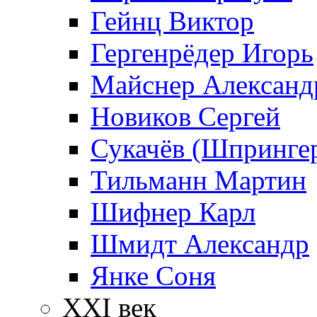
Гейнц Виктор
Гергенрёдер Игорь
Майснер Александ
Новиков Сергей
Сукачёв (Шпрингер
Тильманн Мартин
Шифнер Карл
Шмидт Александр
Янке Соня
XXI век