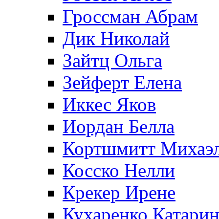
Гроссман Абрам
Дик Николай
Зайтц Ольга
Зейферт Елена
Иккес Яков
Иордан Белла
Кортшмитт Михаэ
Косско Нелли
Крекер Ирене
Кухаренко Катарин