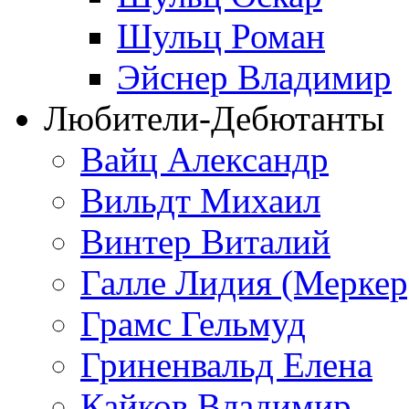
Шульц Роман
Эйснер Владимир
Любители-Дебютанты
Вайц Александр
Вильдт Михаил
Винтер Виталий
Галле Лидия (Меркер
Грамс Гельмуд
Гриненвальд Елена
Кайков Владимир