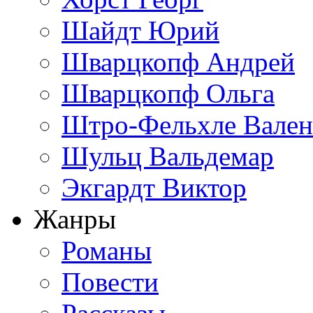
Шайдт Юрий
Шварцкопф Андрей
Шварцкопф Ольга
Штро-Фельхле Вален
Шульц Вальдемар
Экгардт Виктор
Жанры
Романы
Повести