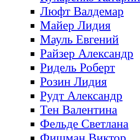
Люфт Валдемaр
Майер Лидия
Мауль Евгений
Райзер Александр
Ридель Роберт
Розин Лидия
Рудт Александр
Тен Валентина
Фельде Светлана
Фишман Виктор