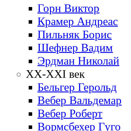
Горн Виктор
Крамер Андреас
Пильняк Борис
Шефнер Вадим
Эрдман Николай
ХХ-XXI век
Бельгер Герольд
Вебер Вальдемар
Вебер Роберт
Вормсбехер Гуго