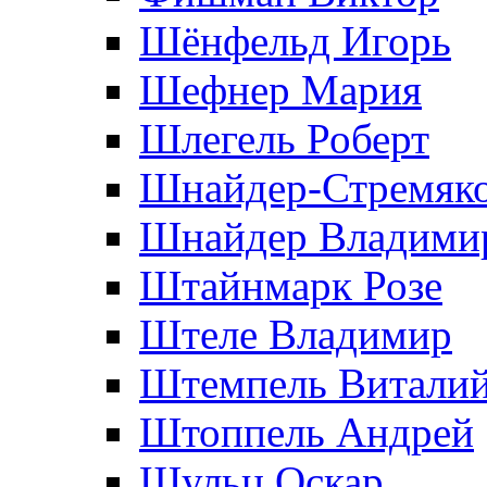
Шёнфельд Игорь
Шефнер Мария
Шлегель Роберт
Шнайдер-Стремяко
Шнайдер Владими
Штайнмарк Розe
Штеле Владимир
Штемпель Витали
Штоппель Андрей
Шульц Оскар