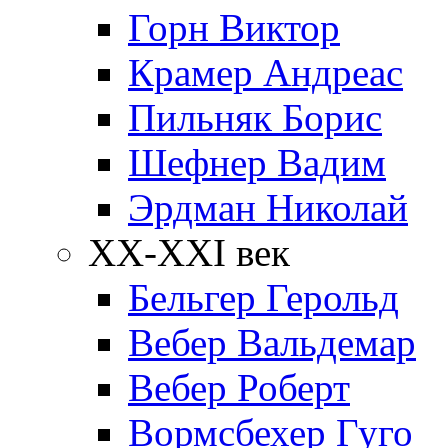
Горн Виктор
Крамер Андреас
Пильняк Борис
Шефнер Вадим
Эрдман Николай
ХХ-XXI век
Бельгер Герольд
Вебер Вальдемар
Вебер Роберт
Вормсбехер Гуго