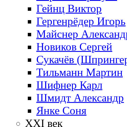
Гейнц Виктор
Гергенрёдер Игорь
Майснер Александ
Новиков Сергей
Сукачёв (Шпрингер
Тильманн Мартин
Шифнер Карл
Шмидт Александр
Янке Соня
XXI век