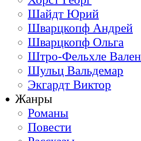
Шайдт Юрий
Шварцкопф Андрей
Шварцкопф Ольга
Штро-Фельхле Вален
Шульц Вальдемар
Экгардт Виктор
Жанры
Романы
Повести