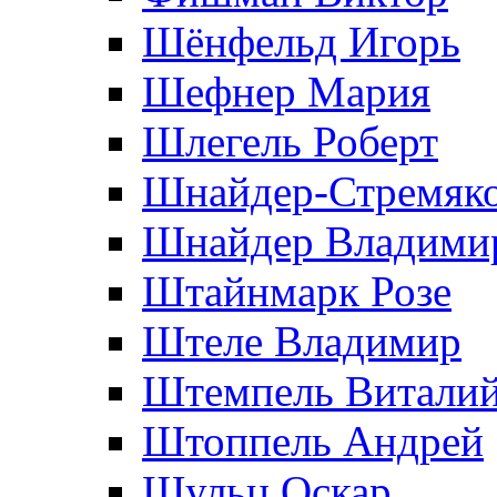
Шёнфельд Игорь
Шефнер Мария
Шлегель Роберт
Шнайдер-Стремяко
Шнайдер Владими
Штайнмарк Розe
Штеле Владимир
Штемпель Витали
Штоппель Андрей
Шульц Оскар