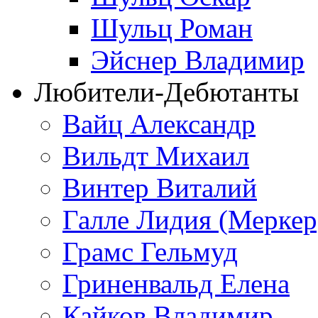
Шульц Роман
Эйснер Владимир
Любители-Дебютанты
Вайц Александр
Вильдт Михаил
Винтер Виталий
Галле Лидия (Меркер
Грамс Гельмуд
Гриненвальд Елена
Кайков Владимир