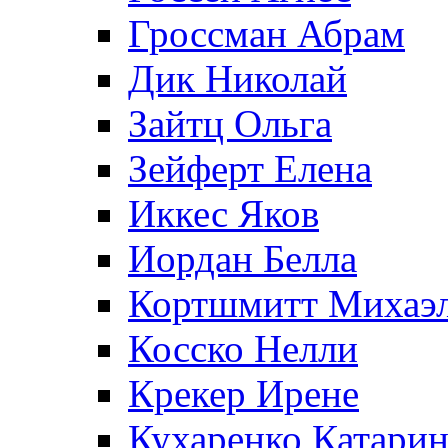
Гроссман Абрам
Дик Николай
Зайтц Ольга
Зейферт Елена
Иккес Яков
Иордан Белла
Кортшмитт Михаэ
Косско Нелли
Крекер Ирене
Кухаренко Катарин