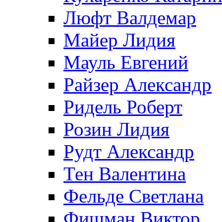
Люфт Валдемaр
Майер Лидия
Мауль Евгений
Райзер Александр
Ридель Роберт
Розин Лидия
Рудт Александр
Тен Валентина
Фельде Светлана
Фишман Виктор