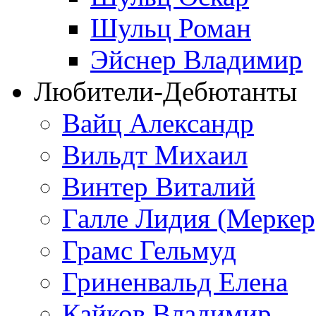
Шульц Роман
Эйснер Владимир
Любители-Дебютанты
Вайц Александр
Вильдт Михаил
Винтер Виталий
Галле Лидия (Меркер
Грамс Гельмуд
Гриненвальд Елена
Кайков Владимир