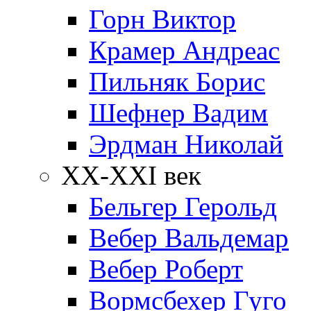
Горн Виктор
Крамер Андреас
Пильняк Борис
Шефнер Вадим
Эрдман Николай
ХХ-XXI век
Бельгер Герольд
Вебер Вальдемар
Вебер Роберт
Вормсбехер Гуго